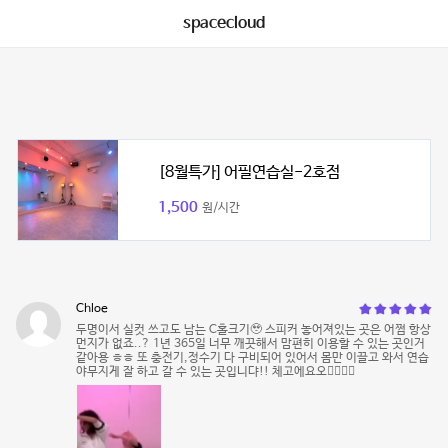
spacecloud
[8월특가] 어필연습실-2호점
1,500
원/시간
Chloe
두명이서 실컷 쓰고도 남는 C홀크기🥹 스피커 놓어져있는 곳은 어쩜 항상
먼지가 없죠..? 1년 365일 너무 깨끗해서 맘편히 이용할 수 있는 곳인거
같아용 ㅎㅎ 또 충전기,정수기 다 구비되어 있어서 몸만 이끌고 와서 연습
야무지게 잘 하고 갈 수 있는 곳입니댜!! 체고에요오👍🏻👍🏻