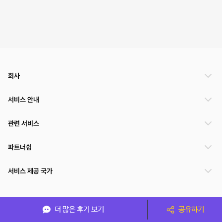
회사
서비스 안내
관련 서비스
파트너쉽
서비스 제공 국가
(주)NSPACE 사업자정보
더 많은 후기 보기
공유하기