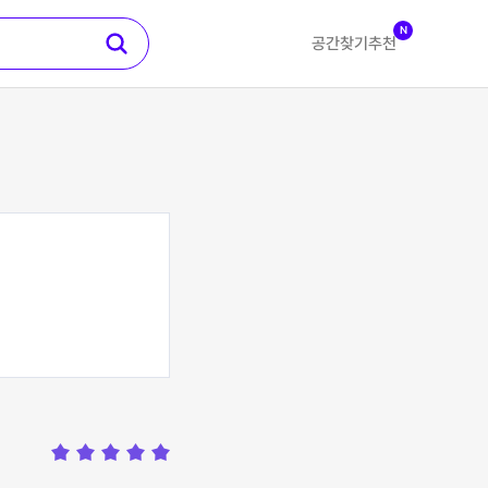
N
공간찾기
추천