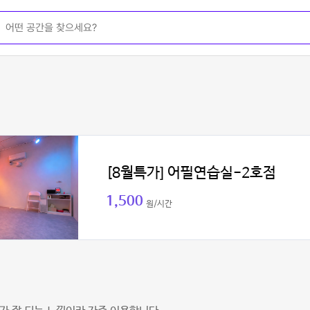
[8월특가] 어필연습실-2호점
1,500
원/시간