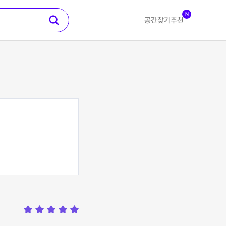
N
공간찾기
추천