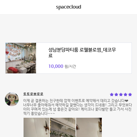
spacecloud
성남분당파티룸 로웰블로썸_데코무
료
10,000
원/시간
토토로뽀로로
이제 곧 결혼하는 친구한테 깜짝 이벤트로 예약해서 데리고 갔습니다❤️
너무너무 좋아해줘서 예약하길 잘했다는 생각이 드네용! 그리고 무엇보다
이미 꾸며져 있는게 넘 좋은것 같아요! 케이크나 꽃다발만 들고 가서 사진
찍기 좋았습니다~~~