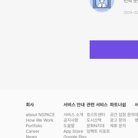
면학 분
2024-02
회사
서비스 안내
관련 서비스
파트너쉽
서
about NSPACE
서비스 소개
호스트센터
공간 입점 문의
How We Work
공지사항
도시산책
광고 문의
Portfolio
도움말
문화N지대
제휴 문의
Career
App Store
임팩트 리포트
News
Google Play