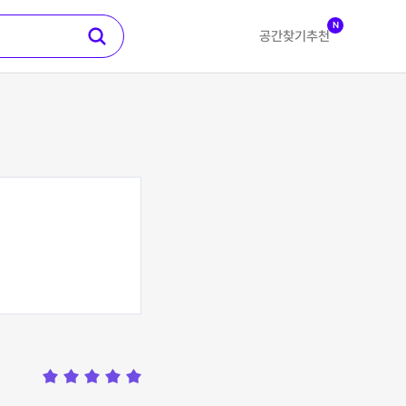
N
공간찾기
추천