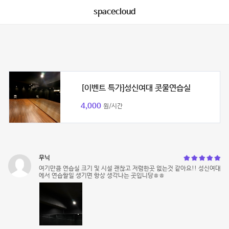
spacecloud
[이벤트 특가]성신여대 콧물연습실
4,000
원/시간
무닉
여기만큼 연습실 크기 및 시설 괜찮고 저렴한곳 없는것 같아요!! 성신여대
에서 연습할일 생기면 항상 생각나는 곳입니당ㅎㅎ