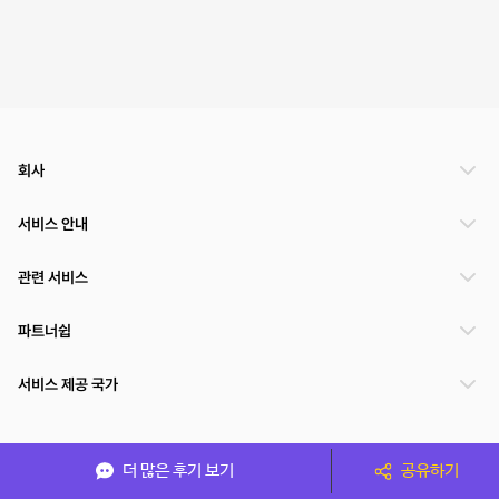
회사
서비스 안내
관련 서비스
파트너쉽
서비스 제공 국가
(주)NSPACE 사업자정보
더 많은 후기 보기
공유하기