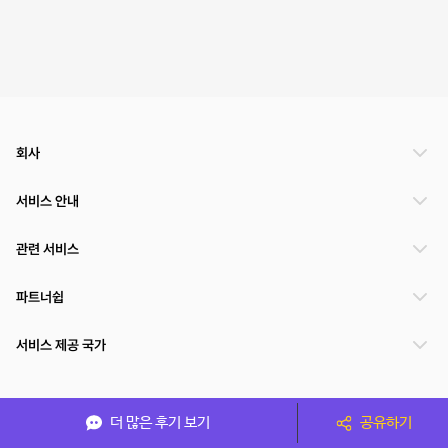
회사
서비스 안내
관련 서비스
파트너쉽
서비스 제공 국가
(주)NSPACE 사업자정보
더 많은 후기 보기
공유하기