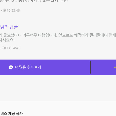
넓어서 3명 춤연습하기 딱 좋은 크기입니다
-19 16:52:46
님의 답글
 좋으셨다니 너무너무 다행입니다. 앞으로도 쾌적하게 관리할테니 언제든
하셔요🌻
-30 11:34:41
더 많은 후기 보기
비스 제공 국가