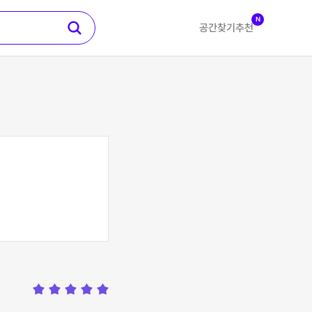
N
공간찾기
추천