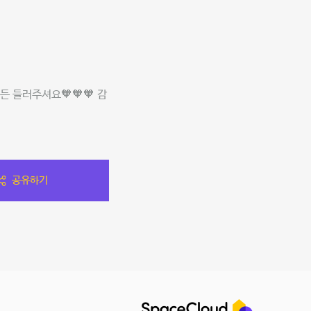
 들러주셔요🧡🧡🧡 감
공유하기