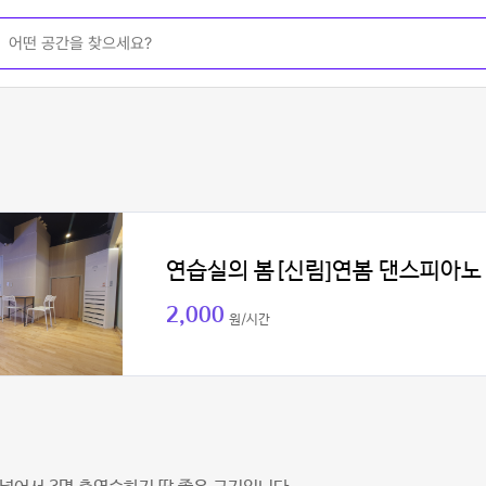
연습실의 봄[신림]연봄 댄스피아노
2,000
원/시간
진