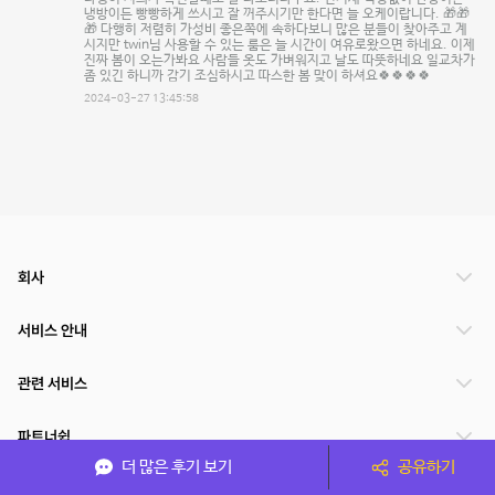
냉방이든 빵빵하게 쓰시고 잘 꺼주시기만 한다면 늘 오케이랍니다. 🎁🎁
🎁 다행히 저렴히 가성비 좋은쪽에 속하다보니 많은 분들이 찾아주고 계
시지만 twin님 사용할 수 있는 룸은 늘 시간이 여유로왔으면 하네요. 이제
진짜 봄이 오는가봐요 사람들 옷도 가벼워지고 날도 따뜻하네요 일교차가
좀 있긴 하니까 감기 조심하시고 따스한 봄 맞이 하셔요🍀🍀🍀🍀
2024-03-27 13:45:58
회사
서비스 안내
관련 서비스
파트너쉽
더 많은 후기 보기
공유하기
서비스 제공 국가