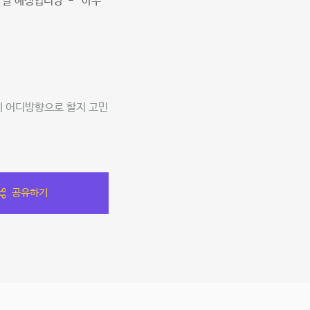
갈 예정입니당^-^ 아쭈
데 어디방향으로 할지 고민
공유하기