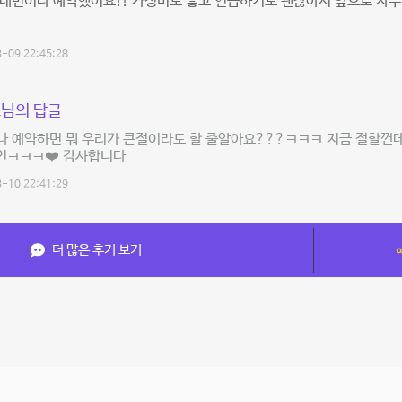
네번이나 예약했어요!! 가성비도 좋고 연습하기도 괜찮아서 앞으로 자주 
-09 22:45:28
님의 답글
나 예약하면 뭐 우리가 큰절이라도 할 줄알아요???ㅋㅋㅋ 지금 절할껀
인ㅋㅋㅋ❤️ 감사합니다
-10 22:41:29
더 많은 후기 보기