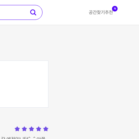
N
공간찾기
추천