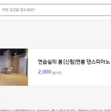
연습실의 봄[신림]연봄 댄스피아노
2,000
원/시간
콩