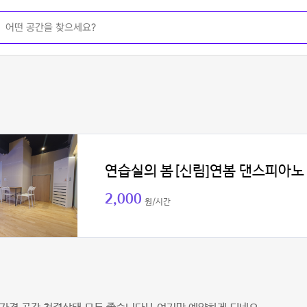
연습실의 봄[신림]연봄 댄스피아노
2,000
원/시간
이