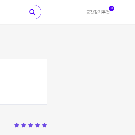
N
공간찾기
추천