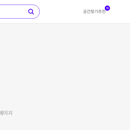
N
공간찾기
추천
 페이지