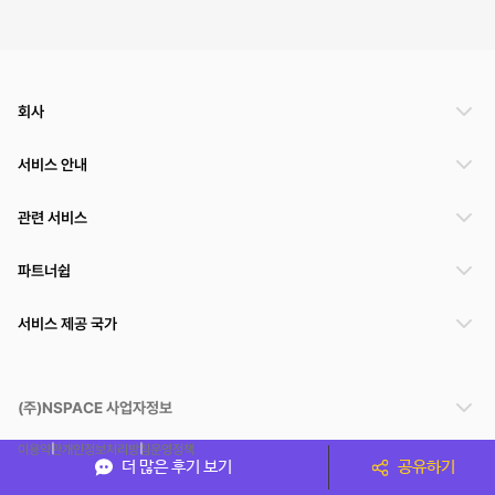
회사
서비스 안내
관련 서비스
파트너쉽
서비스 제공 국가
(주)NSPACE 사업자정보
이용약관
개인정보처리방침
운영정책
더 많은 후기 보기
공유하기
스페이스클라우드는 통신판매중개자이며 통신판매의 당사자가 아닙니다. 따라서 스페이스클
라우드는 공간 거래정보 및 거래에 대해 책임지지 않습니다.