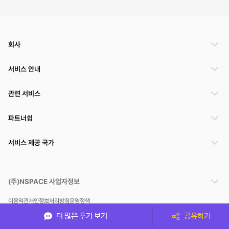
회사
서비스 안내
관련 서비스
파트너쉽
서비스 제공 국가
(주)NSPACE 사업자정보
이용약관
개인정보처리방침
운영정책
스페이스클라우드는 통신판매중개자이며 통신판매의 당사자가 아닙니다. 따라서 스페이스클
더 많은 후기 보기
공유하기
라우드는 공간 거래정보 및 거래에 대해 책임지지 않습니다.