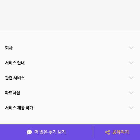
회사
서비스 안내
관련 서비스
파트너쉽
서비스 제공 국가
(주)NSPACE 사업자정보
더 많은 후기 보기
공유하기