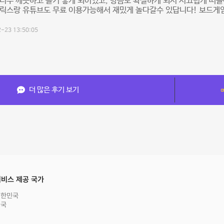
너무 깨끗하고 놀기 좋게 되어있고, 방음도 확실하게 되서 시끄럽게 떠들
플릭스랑 유튜브도 무료 이용가능해서 재밌게 놀다갈수 있답니다! 보드게
-23 13:50:05
더 많은 후기 보기
비스 제공 국가
대한민국
영국