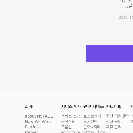
시설이 
는 넷
2023-12
회사
서비스 안내
관련 서비스
파트너쉽
서
about NSPACE
서비스 소개
호스트센터
공간 입점 문의
How We Work
공지사항
도시산책
광고 문의
Portfolio
도움말
문화N지대
제휴 문의
Career
App Store
임팩트 리포트