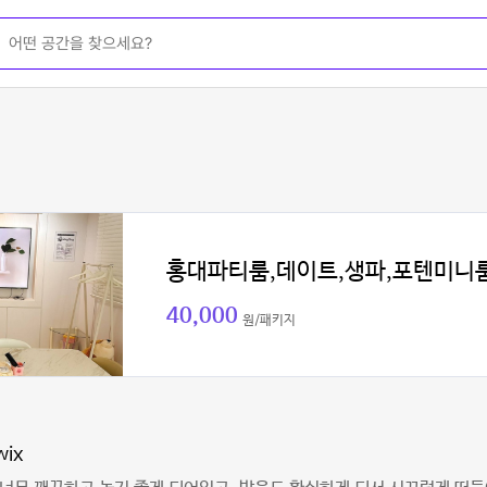
홍대파티룸,데이트,생파,포텐미니
40,000
원/패키지
wix