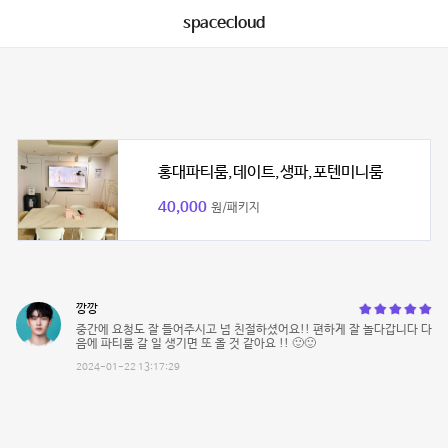
spacecloud
홍대파티룸,데이트,생파,포텐미니룸
40,000
원/패키지
깡깡
중간에 요청도 잘 들어주시고 넘 친절하셨어요!! 편하게 잘 놀다갑니다 다
음에 파티룸 갈 일 생기면 또 올 것 같아요 !! 🙂🙂
2024-01-22 13:17:29