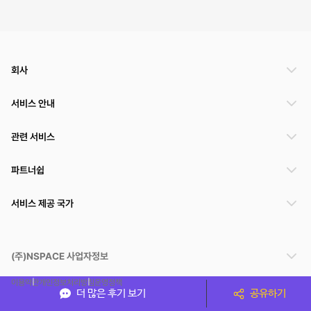
회사
서비스 안내
관련 서비스
파트너쉽
서비스 제공 국가
(주)NSPACE 사업자정보
이용약관
개인정보처리방침
운영정책
더 많은 후기 보기
공유하기
스페이스클라우드는 통신판매중개자이며 통신판매의 당사자가 아닙니다. 따라서 스페이스클
라우드는 공간 거래정보 및 거래에 대해 책임지지 않습니다.