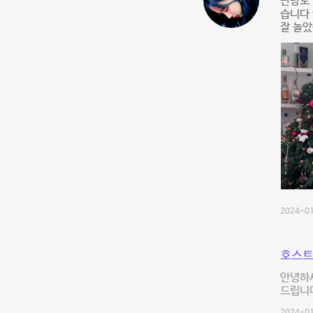
난방도 
습니다 
잘 놀았
2024-01
호스트
안녕하세
드립니다