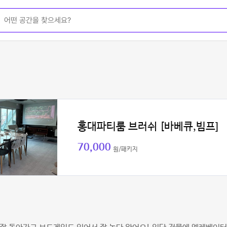
홍대파티룸 브러쉬 [바베큐,빔프]
70,000
원/패키지