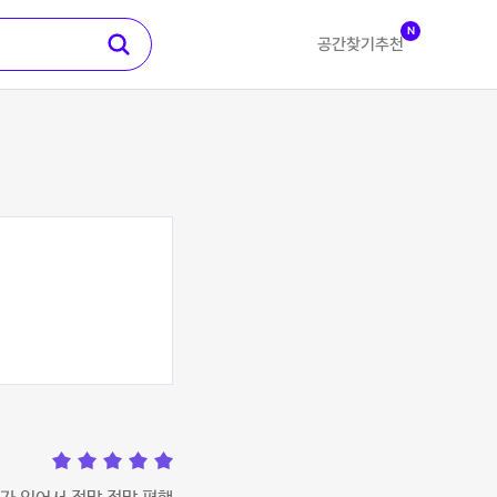
N
공간찾기
추천