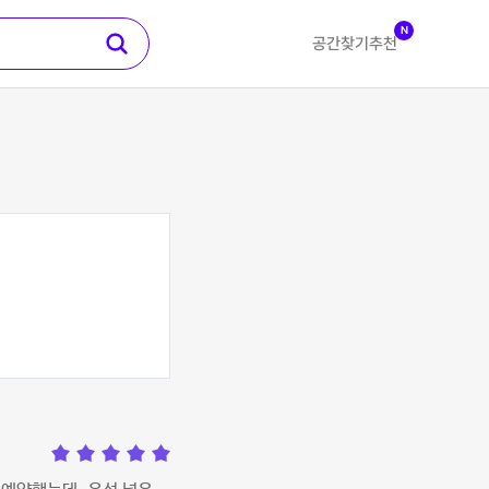
N
공간찾기
추천