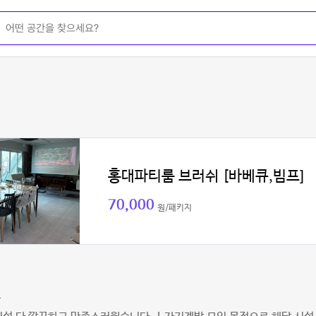
홍대파티룸 브러쉬 [바베큐,빔프]
70,000
원/패키지
드