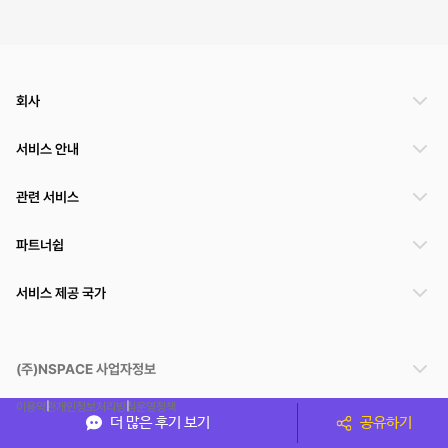
회사
서비스 안내
관련 서비스
파트너쉽
서비스 제공 국가
(주)NSPACE 사업자정보
이용약관
개인정보처리방침
운영정책
더 많은 후기 보기
공유하기
스페이스클라우드는 통신판매중개자이며 통신판매의 당사자가 아닙니다. 따라서 스페이스클
라우드는 공간 거래정보 및 거래에 대해 책임지지 않습니다.