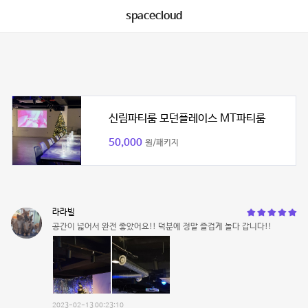
spacecloud
신림파티룸 모던플레이스 MT파티룸
50,000
원/패키지
라라빌
공간이 넓어서 완전 좋았어요!! 덕분에 정말 즐겁게 놀다 갑니다!!
2023-02-13 00:23:10