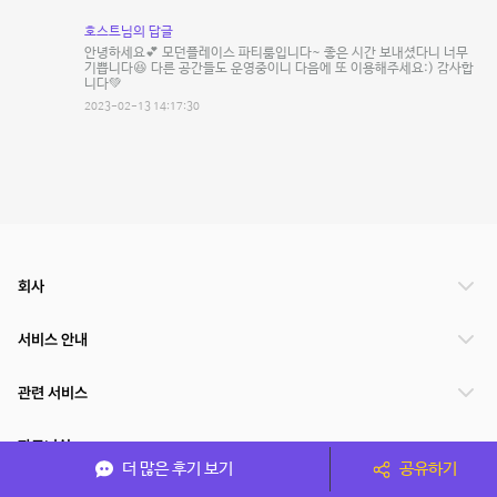
호스트님의 답글
안녕하세요💕 모던플레이스 파티룸입니다~ 좋은 시간 보내셨다니 너무
기쁩니다😆 다른 공간들도 운영중이니 다음에 또 이용해주세요:) 감사합
니다💚
2023-02-13 14:17:30
회사
서비스 안내
관련 서비스
파트너쉽
더 많은 후기 보기
공유하기