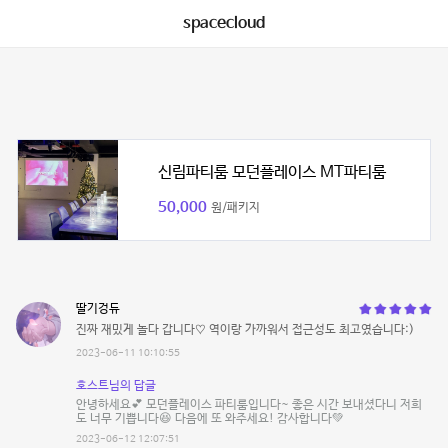
spacecloud
신림파티룸 모던플레이스 MT파티룸
50,000
원/패키지
딸기겅듀
진짜 재밌게 놀다 갑니다♡ 역이랑 가까워서 접근성도 최고였습니다:)
2023-06-11 10:10:55
호스트님의 답글
안녕하세요💕 모던플레이스 파티룸입니다~ 좋은 시간 보내셨다니 저희
도 너무 기쁩니다😆 다음에 또 와주세요! 감사합니다💚
2023-06-12 12:07:51