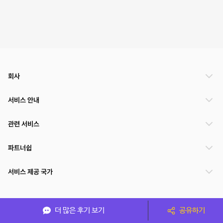
회사
서비스 안내
관련 서비스
파트너쉽
서비스 제공 국가
(주)NSPACE 사업자정보
더 많은 후기 보기
공유하기