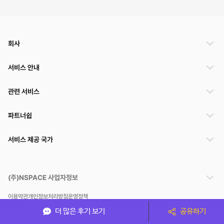
회사
서비스 안내
관련 서비스
파트너쉽
서비스 제공 국가
(주)NSPACE 사업자정보
이용약관
개인정보처리방침
운영정책
스페이스클라우드는 통신판매중개자이며 통신판매의 당사자가 아닙니다. 따라서 스페이스클
더 많은 후기 보기
공유하기
라우드는 공간 거래정보 및 거래에 대해 책임지지 않습니다.