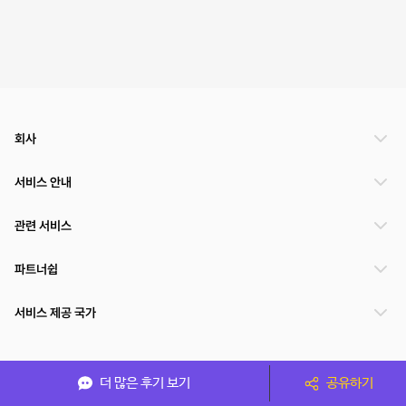
회사
서비스 안내
관련 서비스
파트너쉽
서비스 제공 국가
(주)NSPACE 사업자정보
더 많은 후기 보기
공유하기