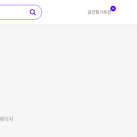
N
공간찾기
추천
 페이지