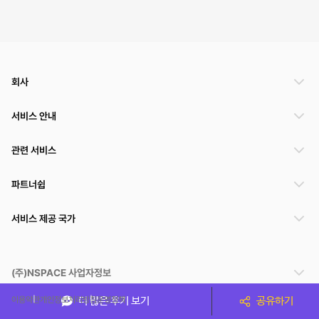
회사
서비스 안내
관련 서비스
파트너쉽
서비스 제공 국가
(주)NSPACE 사업자정보
이용약관
개인정보처리방침
운영정책
더 많은 후기 보기
공유하기
스페이스클라우드는 통신판매중개자이며 통신판매의 당사자가 아닙니다. 따라서 스페이스클