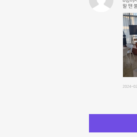
8명이서
할 땐 
2024-02