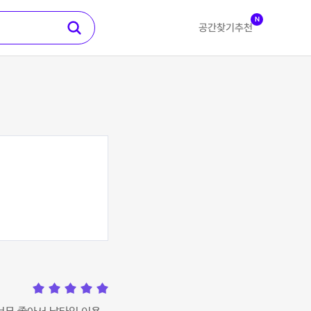
N
공간찾기
추천