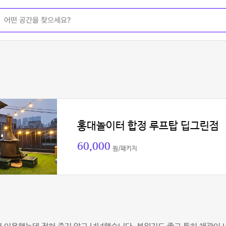
홍대놀이터 합정 루프탑 딥그린점
60,000
원/패키지