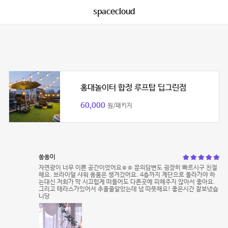
spacecloud
홍대놀이터 합정 루프탑 딥그린점
60,000
원/패키지
쏭쏭이
자연광이 너무 이쁜 공간이었어요ㅎㅎ 문의답변도 굉장히 빠르시구 친절
해요. 브라이덜 샤워 용품은 챙겨갔어요. 4층까지 계단으로 올라가야 하
는대신 저희가 막 시끄럽게 떠들어도 다른곳에 피해주지 않아서 좋아요.
그리고 테라스가있어서 추울줄알았는데 넘 따뜻해요! 좋은시간 잘보냈습
니당