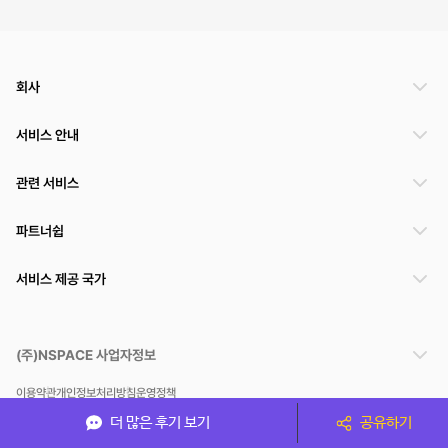
회사
서비스 안내
관련 서비스
파트너쉽
서비스 제공 국가
(주)NSPACE 사업자정보
이용약관
개인정보처리방침
운영정책
스페이스클라우드는 통신판매중개자이며 통신판매의 당사자가 아닙니다. 따라서 스페이스클
더 많은 후기 보기
공유하기
라우드는 공간 거래정보 및 거래에 대해 책임지지 않습니다.