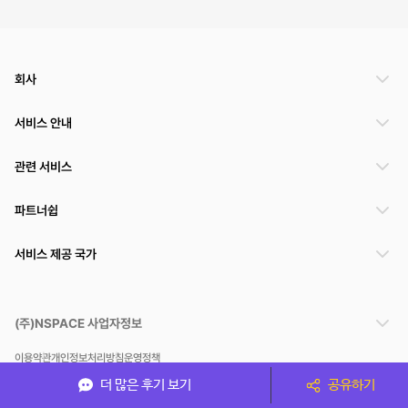
회사
서비스 안내
관련 서비스
파트너쉽
서비스 제공 국가
(주)NSPACE 사업자정보
이용약관
개인정보처리방침
운영정책
스페이스클라우드는 통신판매중개자이며 통신판매의 당사자가 아닙니다. 따라서 스페이스클
더 많은 후기 보기
공유하기
라우드는 공간 거래정보 및 거래에 대해 책임지지 않습니다.