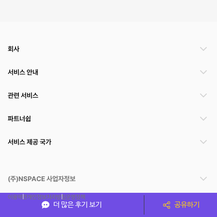
회사
서비스 안내
관련 서비스
파트너쉽
서비스 제공 국가
(주)NSPACE 사업자정보
이용약관
개인정보처리방침
운영정책
더 많은 후기 보기
공유하기
스페이스클라우드는 통신판매중개자이며 통신판매의 당사자가 아닙니다. 따라서 스페이스클
라우드는 공간 거래정보 및 거래에 대해 책임지지 않습니다.