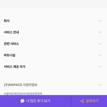
회사
서비스 안내
관련 서비스
파트너쉽
서비스 제공 국가
(주)NSPACE 사업자정보
이용약관
개인정보처리방침
운영정책
스페이스클라우드는 통신판매중개자이며 통신판매의 당사자가 아닙니다. 따라서 스페이스클
더 많은 후기 보기
공유하기
라우드는 공간 거래정보 및 거래에 대해 책임지지 않습니다.