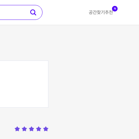
N
공간찾기
추천