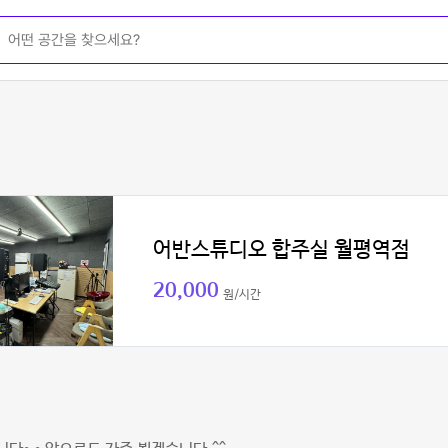
어반스튜디오 합주실 월평역점
20,000
원/시간
민