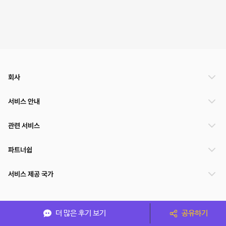
회사
서비스 안내
관련 서비스
파트너쉽
서비스 제공 국가
(주)NSPACE 사업자정보
더 많은 후기 보기
공유하기