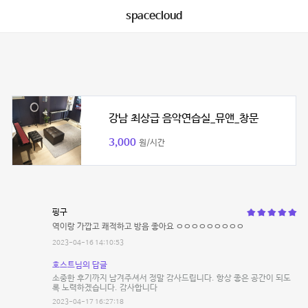
spacecloud
강남 최상급 음악연습실_뮤앤_창문
3,000
원/시간
핑구
역이랑 가깝고 쾌적하고 방음 좋아요 ㅇㅇㅇㅇㅇㅇㅇㅇㅇ
2023-04-16 14:10:53
호스트님의 답글
소중한 후기까지 남겨주셔서 정말 감사드립니다. 항상 좋은 공간이 되도
록 노력하겠습니다. 감사합니다
2023-04-17 16:27:18