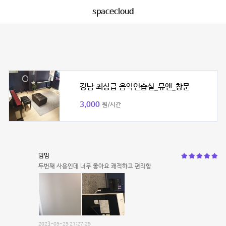
spacecloud
강남 최상급 음악연습실_뮤앤_창문
3,000
원/시간
밈밈
두번째 사용인데 너무 좋아요 쾌적하고 편리함
2023-05-25 21:27:25