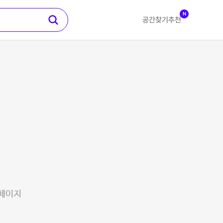
N
공간찾기
추천
 페이지