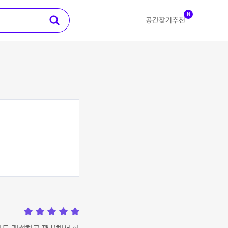
N
공간찾기
추천