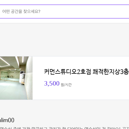
커먼스튜디오2호점 쾌적한지상3층
3,500
원/시간
nlim00