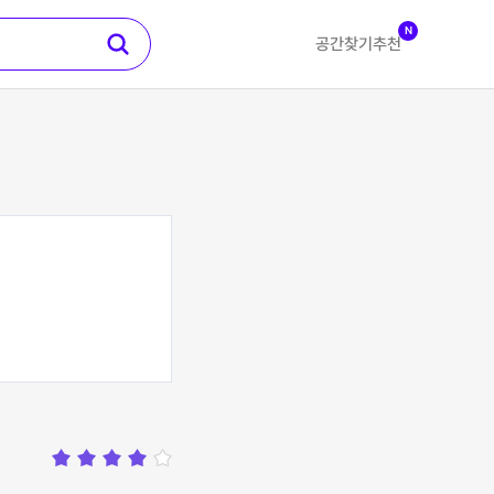
N
공간찾기
추천