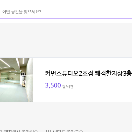
커먼스튜디오2호점 쾌적한지상3층
3,500
원/시간