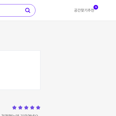
N
공간찾기
추천