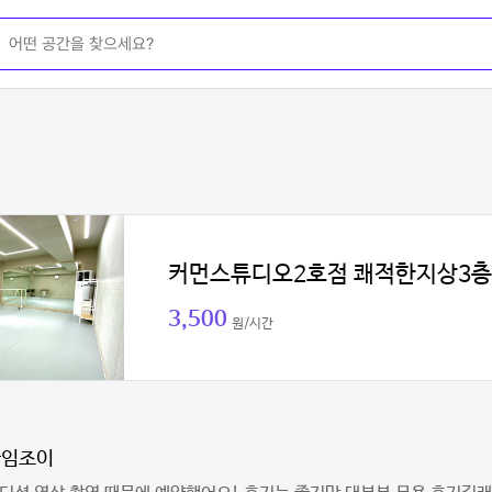
커먼스튜디오2호점 쾌적한지상3층
3,500
원/시간
아임조이