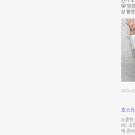
연기 오
🤩 방
상 촬영
2023-03
호스트
소중한 
여! 조
게 준비