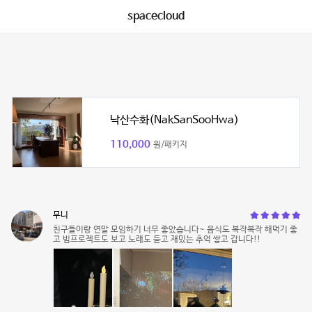
spacecloud
낙산수화(NakSanSooHwa)
110,000
원/패키지
무니
친구들이랑 연말 모임하기 너무 좋았습니다~ 음식도 복작복작 해먹기 좋
고 빔프로젝트도 보고 노래도 듣고 재밌는 추억 쌓고 갑니다!!