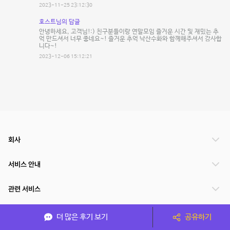
2023-11-25 23:12:30
호스트님의 답글
안녕하세요, 고객님!:) 친구분들이랑 연말모임 즐거운 시간 및 재밌는 추
억 만드셔서 너무 좋네요~! 즐거운 추억 낙산수화와 함께해주셔서 감사합
니다~!
2023-12-06 15:12:21
회사
서비스 안내
관련 서비스
파트너쉽
더 많은 후기 보기
공유하기