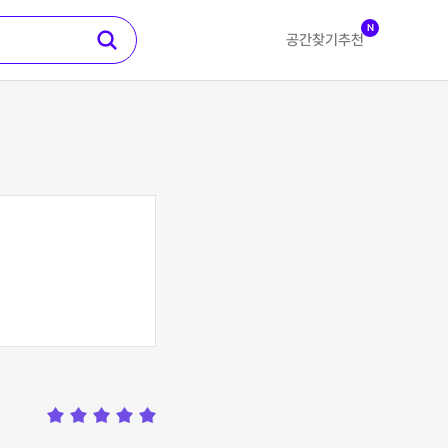
N
공간찾기
추천