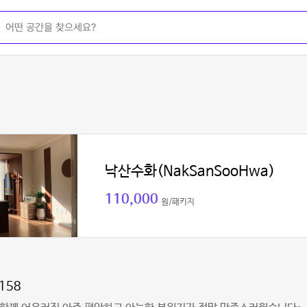
낙산수화(NakSanSooHwa)
110,000
원/패키지
2158