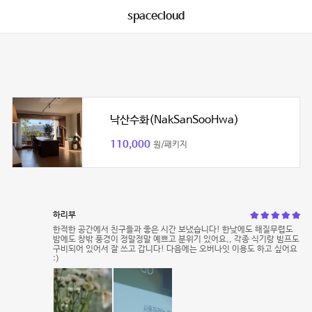
spacecloud
낙산수화(NakSanSooHwa)
110,000
원/패키지
하리부
한적한 공간에서 친구들과 좋은 시간 보냈습니다! 한낮에도 해질무렵도
밤에도 창밖 풍경이 정말정말 예쁘고 분위기 있어요,, 각종 식기랑 빔프도
구비되어 있어서 잘 쓰고 갑니다! 다음에는 오버나잇 이용도 하고 싶어요
:)