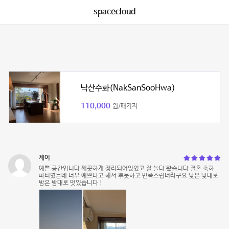
spacecloud
낙산수화(NakSanSooHwa)
110,000
원/패키지
제이
예쁜 공간입니다 깨끗하게 정리되어있었고 잘 놀다 왔습니다 결혼 축하
파티였는데 너무 예쁘다고 해서 뿌듯하고 만족스럽더라구요 낮은 낮대로
밤은 밤대로 멋있습니다 !