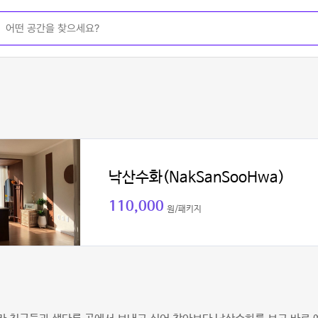
낙산수화(NakSanSooHwa)
110,000
원/패키지