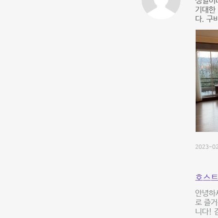
생일이라
기대한 
다. 구
2023-02
호스트
안녕하세
로 즐거
니다! 감