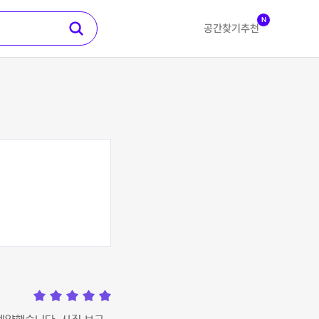
N
공간찾기
추천