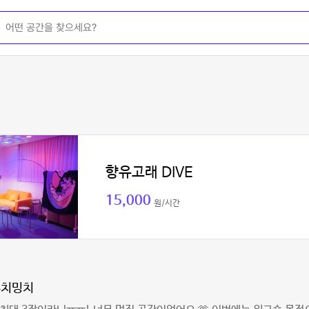
향유고래 DIVE
15,000
원/시간
두치밍치