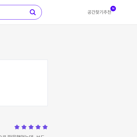
N
공간찾기
추천