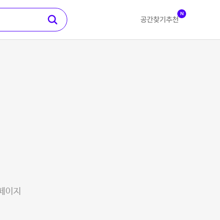
N
공간찾기
추천
 페이지