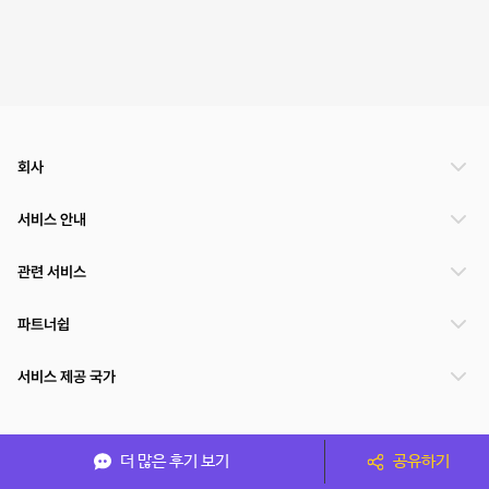
회사
서비스 안내
관련 서비스
파트너쉽
서비스 제공 국가
(주)NSPACE 사업자정보
더 많은 후기 보기
공유하기