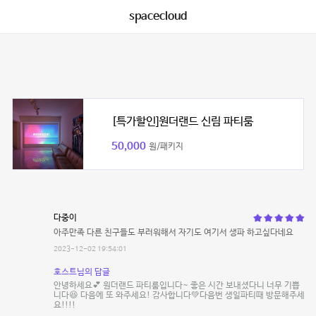
spacecloud
[특가할인]원더랜드 신림 파티룸
50,000
원/패키지
다중이
아주만족 다른 친구들도 부러워해서 자기도 여기서 생파 하고싶다네요
2023-12-02 19:54:01
호스트님의 답글
안녕하세요💕 원더랜드 파티룸입니다~ 좋은 시간 보내셨다니 너무 기쁩
니다😆 다음에 또 와주세요! 감사합니다💚다음번 생일파티때 방문해주세
요!!!!